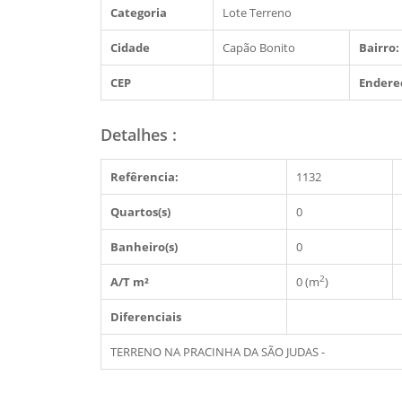
Categoria
Lote Terreno
Cidade
Capão Bonito
Bairro:
CEP
Endere
Detalhes
:
Refêrencia:
1132
Quartos(s)
0
Banheiro(s)
0
2
A/T m²
0 (m
)
Diferenciais
TERRENO NA PRACINHA DA SÃO JUDAS -