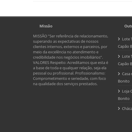
Missão
Outr
MISSÃO ”Ser referência de relacionamento,
Lote 
superando as expectativas de nossos
Capão B
clientes internos, externos e parceiros, por
meio da excelência no atendimento e
Lote 
credibilidade nos negócios imobiliários”.
VALORES Respeito: Acreditamos que esta é
Capão B
a base de toda e qualquer relação, seja ela
pessoal ou profissional. Profissionalismo:
Casa 
Comprometimento e seriedade, com foco
Bonito
na qualidade dos serviços prestados.
Loja 
Bonito
Cháca