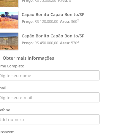
Preço
: R$ 75.000,00
Area
: 0
Capão Bonito Capão Bonito/SP
2
Preço
: R$ 120.000,00
Area
: 360
Capão Bonito Capão Bonito/SP
2
Preço
: R$ 450.000,00
Area
: 570
Obter mais informações
me Completo
mail
lefone
nsagem