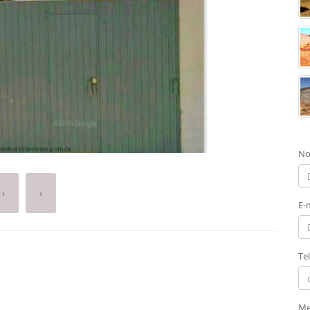
No
‹
›
E-
Te
Me