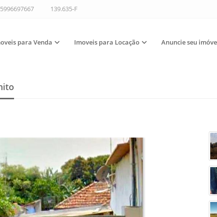
5996697667
139.635-F
oveis para Venda
Imoveis para Locação
Anuncie seu imóve
nito