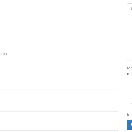
RIO
Mo
mo
In