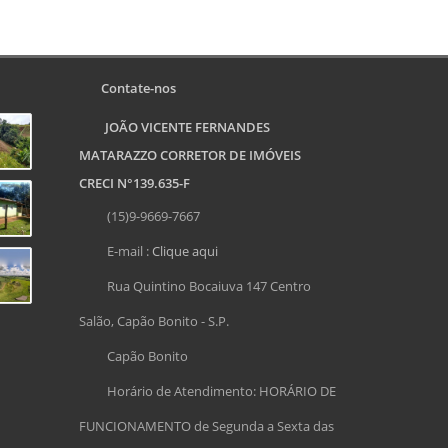
Contate-nos
JOÃO VICENTE FERNANDES
MATARAZZO CORRETOR DE IMÓVEIS
CRECI N°139.635-F
(15)9-9669-7667
E-mail :
Clique aqui
Rua Quintino Bocaiuva 147 Centro
Salão, Capão Bonito - S.P.
Capão Bonito
Horário de Atendimento: HORÁRIO DE
FUNCIONAMENTO de Segunda a Sexta das