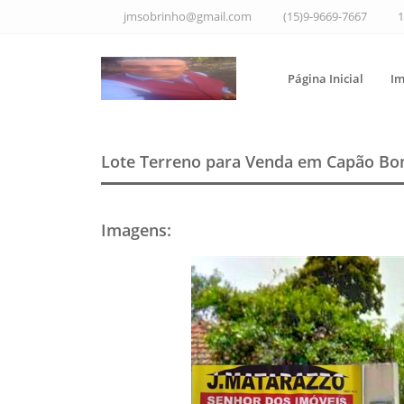
jmsobrinho@gmail.com
(15)9-9669-7667
1
Página Inicial
Im
Lote Terreno para Venda em Capão Bo
Imagens
: