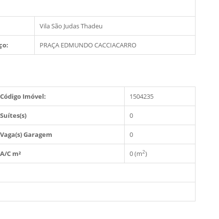
Vila São Judas Thadeu
ço:
PRAÇA EDMUNDO CACCIACARRO
Código Imóvel:
1504235
Suítes(s)
0
Vaga(s) Garagem
0
2
A/C m²
0 (m
)