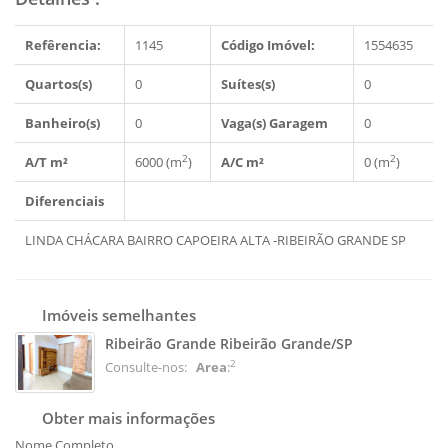
Refêrencia:
1145
Código Imóvel:
1554635
Quartos(s)
0
Suítes(s)
0
Banheiro(s)
0
Vaga(s) Garagem
0
2
2
A/T m²
6000 (m
)
A/C m²
0 (m
)
Diferenciais
LINDA CHÁCARA BAIRRO CAPOEIRA ALTA -RIBEIRÃO GRANDE SP
Imóveis semelhantes
Ribeirão Grande Ribeirão Grande/SP
2
Consulte-nos:
Area
:
Obter mais informações
Nome Completo