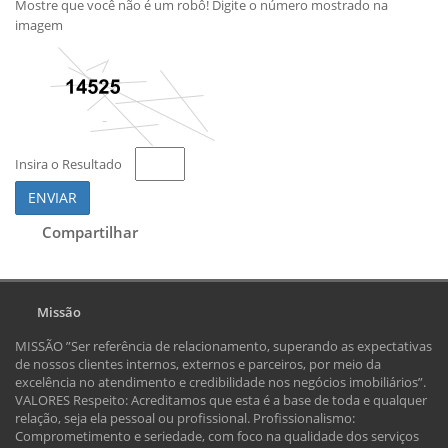
Mostre que você não é um robô! Digite o número mostrado na
imagem
Insira o Resultado
ENVIAR
Compartilhar
Missão
MISSÃO ”Ser referência de relacionamento, superando as expectativas
de nossos clientes internos, externos e parceiros, por meio da
excelência no atendimento e credibilidade nos negócios imobiliários”.
VALORES Respeito: Acreditamos que esta é a base de toda e qualquer
relação, seja ela pessoal ou profissional. Profissionalismo:
Comprometimento e seriedade, com foco na qualidade dos serviços