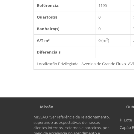
Refêrencia:
1195
Quartos(s)
0
Banheiro(s)
0
2
A/T m²
0 (m
)
Diferenciais
Localização Privilegiada - Avenida de Grande Fluxo-
Missão
Outr
MISSÃO ”Ser referência de relacionamento,
Lote 
superando as expectativas de nossos
Capão B
clientes internos, externos e parceiros, por
meio da excelência no atendimento e