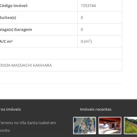
Código Imóvel:
1553744
Suítes(s)
0
Vaga(s) Garagem
0
2
A/C m²
0 (m
)
 AVENIDA MASSAICHI kAKIHARA
os imóveis
Imóveis recentes
Terreno no Vila Santa Isabel em
onito