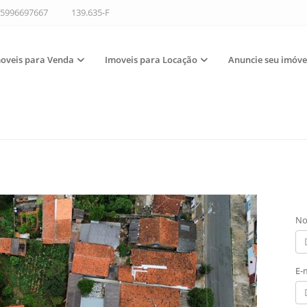
5996697667
139.635-F
oveis para Venda
Imoveis para Locação
Anuncie seu imóve
No
E-