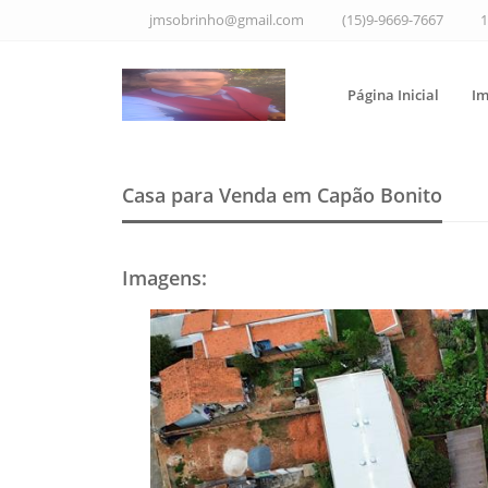
jmsobrinho@gmail.com
(15)9-9669-7667
1
Página Inicial
Im
Casa para Venda em Capão Bonito
Imagens
: