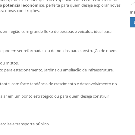
to potencial econômico
, perfeita para quem deseja explorar novas
ara novas construções.
In
de, em região com grande fluxo de pessoas e veículos, ideal para
 que podem ser reformadas ou demolidas para construção de novos
 ou mistos.
o para estacionamento, jardins ou ampliação de infraestrutura.
stante, com forte tendência de crescimento e desenvolvimento no
talar em um ponto estratégico ou para quem deseja construir
escolas e transporte público.