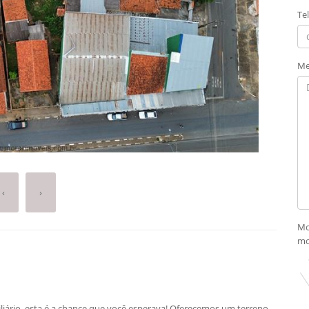
Te
Me
‹
›
Mo
mo
iário, esta é a chance que você esperava! Oferecemos um terreno