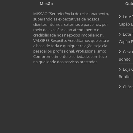
Missão
Outr
MISSÃO ”Ser referência de relacionamento,
Lote 
superando as expectativas de nossos
Capão B
clientes internos, externos e parceiros, por
meio da excelência no atendimento e
Lote 
credibilidade nos negócios imobiliários”.
VALORES Respeito: Acreditamos que esta é
Capão B
a base de toda e qualquer relação, seja ela
pessoal ou profissional. Profissionalismo:
Casa 
Comprometimento e seriedade, com foco
Bonito
na qualidade dos serviços prestados.
Loja 
Bonito
Cháca