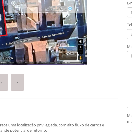
E-
Te
Me
‹
›
Mo
mo
e uma localização privilegiada, com alto fluxo de carros e
ande potencial de retorno.