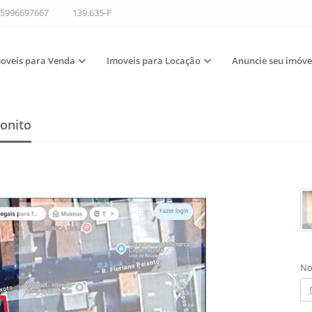
5996697667
139.635-F
oveis para Venda
Imoveis para Locação
Anuncie seu imóve
onito
No