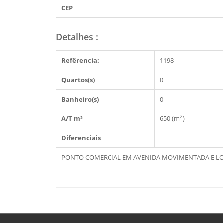
CEP
Detalhes
:
Refêrencia:
1198
Quartos(s)
0
Banheiro(s)
0
2
A/T m²
650 (m
)
Diferenciais
PONTO COMERCIAL EM AVENIDA MOVIMENTADA E LO