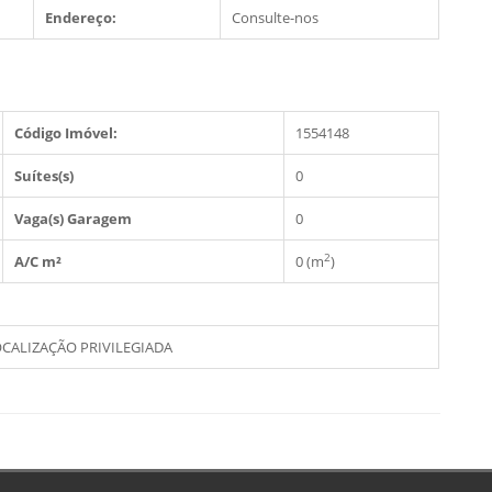
Endereço:
Consulte-nos
Código Imóvel:
1554148
Suítes(s)
0
Vaga(s) Garagem
0
2
A/C m²
0 (m
)
CALIZAÇÃO PRIVILEGIADA