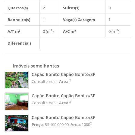
Quartos(s)
2
Suítes(s)
0
Banheiro(s)
1
Vaga(s) Garagem
1
2
2
A/T m²
0 (m
)
A/C m²
0 (m
)
Diferenciais
Imóveis semelhantes
Capão Bonito Capão Bonito/SP
2
Consulte-nos:
Area
:
Capão Bonito Capão Bonito/SP
2
Consulte-nos:
Area
:
Capão Bonito Capão Bonito/SP
2
Preço
: R$ 100.000,00
Area
: 1000