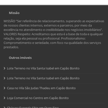
Missão
MISSÃO ”Ser referência de relacionamento, superando as expectativas
de nossos clientes internos, externos e parceiros, por meio da
excelência no atendimento e credibilidade nos negócios imobiliários”.
VALORES Respeito: Acreditamos que esta é a base de toda e qualquer
relação, seja ela pessoal ou profissional. Profissionalismo:
Comprometimento e seriedade, com foco na qualidade dos serviços
prestados.
Outros imóveis
Lote Terreno no Vila Santa Isabel em Capão Bonito
Lote Terreno no Vila Santa Isabel em Capão Bonito
Casa no Vila São Judas Thadeu em Capão Bonito
Loja Comercial no Centro em Capão Bonito
Chácara Fazenda Sítio em Ouro Fino