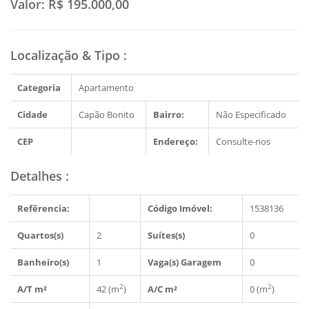
Valor:
R$ 195.000,00
Localização & Tipo
:
Categoria
Apartamento
Cidade
Capão Bonito
Bairro:
Não Especificado
CEP
Endereço:
Consulte-nos
Detalhes
:
Refêrencia:
Código Imóvel:
1538136
Quartos(s)
2
Suítes(s)
0
Banheiro(s)
1
Vaga(s) Garagem
0
2
2
A/T m²
42 (m
)
A/C m²
0 (m
)