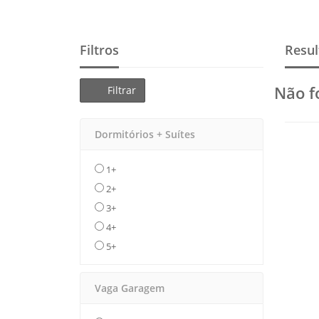
Filtros
Resul
Não f
Filtrar
Dormitórios + Suítes
1+
2+
3+
4+
5+
Vaga Garagem