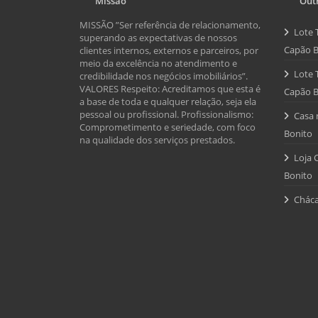
Missão
Outr
MISSÃO ”Ser referência de relacionamento,
Lote 
superando as expectativas de nossos
Capão B
clientes internos, externos e parceiros, por
meio da excelência no atendimento e
Lote 
credibilidade nos negócios imobiliários”.
VALORES Respeito: Acreditamos que esta é
Capão B
a base de toda e qualquer relação, seja ela
pessoal ou profissional. Profissionalismo:
Casa 
Comprometimento e seriedade, com foco
Bonito
na qualidade dos serviços prestados.
Loja 
Bonito
Cháca