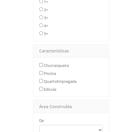
1+
2+
3+
4+
5+
Características
Churrasqueira
Piscina
QuartoEmpregada
Edicula
Área ConstruÍda
De