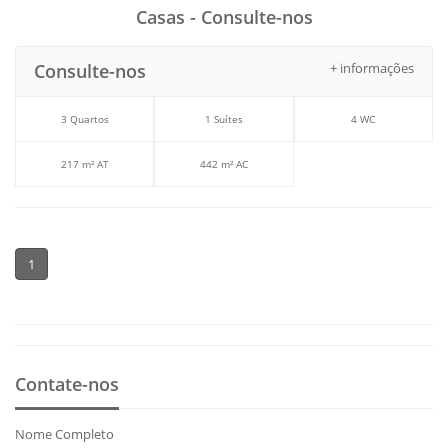
Casas - Consulte-nos
Consulte-nos
+ informações
3 Quartos
1 Suítes
4 WC
217 m² AT
442 m² AC
1
Contate-nos
Nome Completo