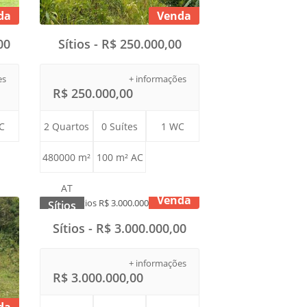
da
Venda
00
Sítios - R$ 250.000,00
es
+ informações
R$ 250.000,00
C
2 Quartos
0 Suítes
1 WC
480000 m²
100 m² AC
AT
Venda
Sítios
Sítios - R$ 3.000.000,00
+ informações
R$ 3.000.000,00