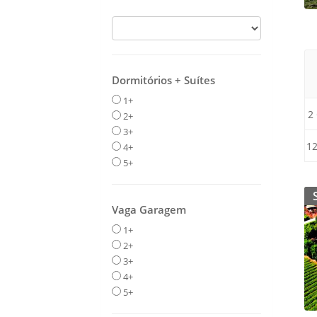
Dormitórios + Suítes
1+
2
2+
3+
1
4+
5+
Vaga Garagem
1+
2+
3+
4+
5+