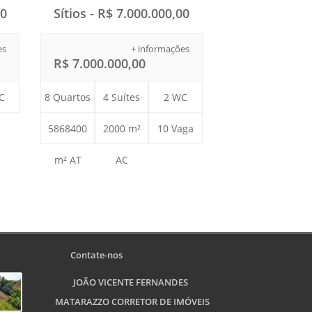
00
Sítios - R$ 7.000.000,00
es
+ informações
R$ 7.000.000,00
C
8 Quartos
4 Suítes
2 WC
5868400
2000 m²
10 Vaga
m² AT
AC
Contate-nos
JOÃO VICENTE FERNANDES
MATARAZZO CORRETOR DE IMÓVEIS