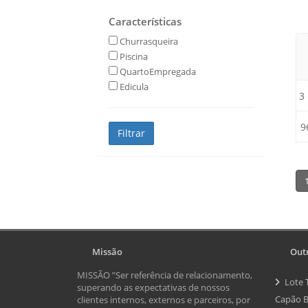
Características
Churrasqueira
Piscina
QuartoEmpregada
Edicula
3
9
Missão
Outr
MISSÃO ”Ser referência de relacionamento,
Lote 
superando as expectativas de nossos
Capão B
clientes internos, externos e parceiros, por