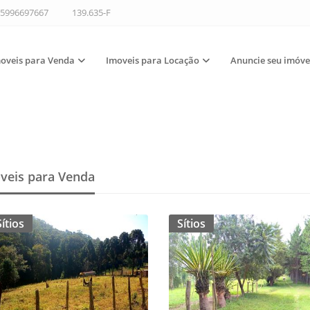
5996697667
139.635-F
oveis para Venda
Imoveis para Locação
Anuncie seu imóve
veis para Venda
Sítios
Sítios