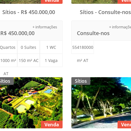
Venda
Ven
Sítios - R$ 450.000,00
Sítios - Consulte-nos
+ informações
+ informaçõ
R$ 450.000,00
Consulte-nos
 Quartos
0 Suítes
1 WC
554180000
21000 m²
150 m² AC
1 Vaga
m² AT
AT
Sítios
Sítios
Venda
Ven