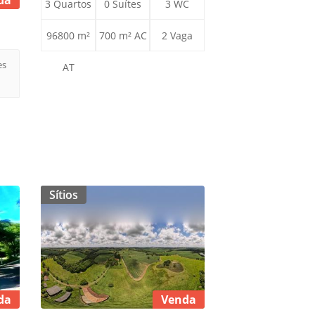
da
3 Quartos
0 Suítes
3 WC
96800 m²
700 m² AC
2 Vaga
es
AT
Sítios
da
Venda