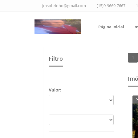
jmsobrinho@gmail.com
(15)9-9669-7667
1
Página Inicial
Im
Filtro
1
Imó
Valor: