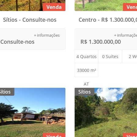
Venda
Ven
Sítios - Consulte-nos
Centro - R$ 1.300.000,
+ informações
+ informaçõ
Consulte-nos
R$ 1.300.000,00
4 Quartos
0 Suítes
2 W
33000 m²
AT
Sítios
Sítios