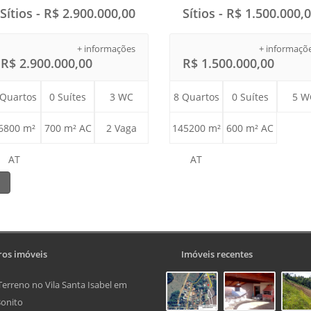
Sítios - R$ 2.900.000,00
Sítios - R$ 1.500.000,
+ informações
+ informaçõ
R$ 2.900.000,00
R$ 1.500.000,00
 Quartos
0 Suítes
3 WC
8 Quartos
0 Suítes
5 W
6800 m²
700 m² AC
2 Vaga
145200 m²
600 m² AC
AT
AT
1
os imóveis
Imóveis recentes
Terreno no Vila Santa Isabel em
onito