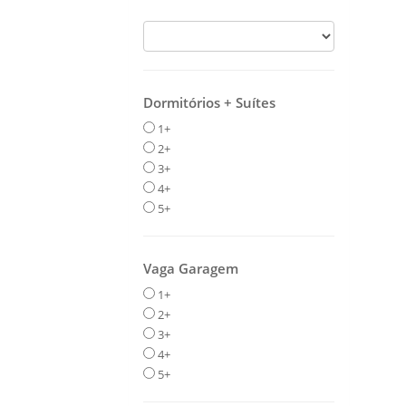
Dormitórios + Suítes
1+
2+
3+
4+
5+
Vaga Garagem
1+
2+
3+
4+
5+