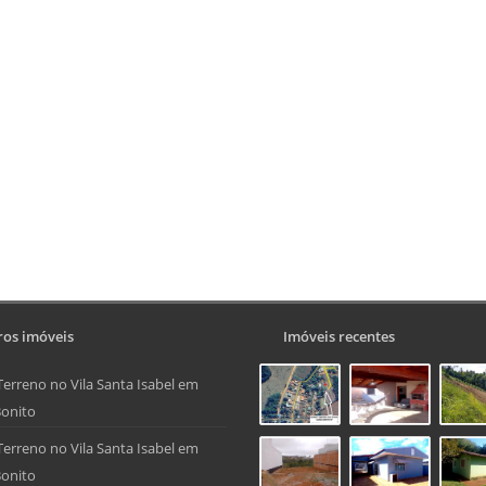
os imóveis
Imóveis recentes
Terreno no Vila Santa Isabel em
onito
Terreno no Vila Santa Isabel em
onito