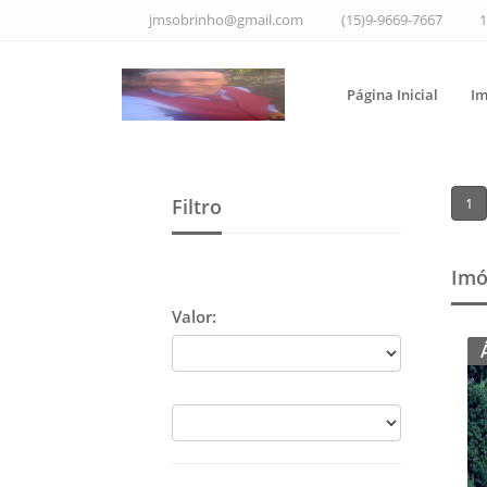
jmsobrinho@gmail.com
(15)9-9669-7667
1
Página Inicial
Im
Filtro
1
Imó
Valor: