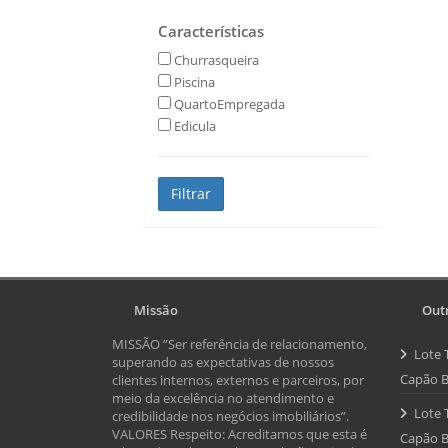
Características
Churrasqueira
Piscina
QuartoEmpregada
Edicula
Missão
Outr
MISSÃO ”Ser referência de relacionamento,
Lote 
superando as expectativas de nossos
Capão B
clientes internos, externos e parceiros, por
meio da excelência no atendimento e
Lote 
credibilidade nos negócios imobiliários”.
VALORES Respeito: Acreditamos que esta é
Capão B