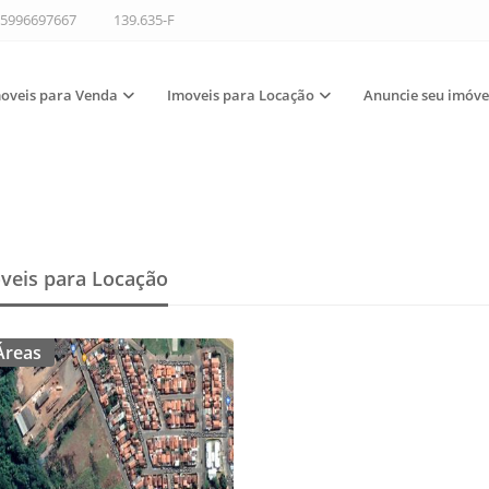
5996697667
139.635-F
oveis para Venda
Imoveis para Locação
Anuncie seu imóve
veis para Locação
Áreas